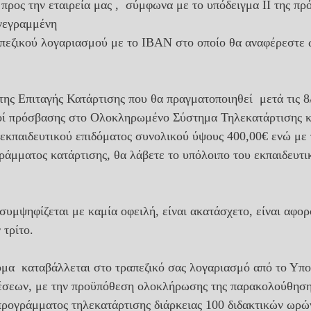
προς την εταιρεία μας ,  σύμφωνα με το υπόδειγμα ΙΙ της πρ
γεγραμμένη
πεζικού λογαριασμού με το ΙΒΑΝ στο οποίο θα αναφέρεστε 
ης Επιταγής Κατάρτισης που θα πραγματοποιηθεί  μετά τις 8
οί πρόσβασης στο Ολοκληρωμένο Σύστημα Τηλεκατάρτισης κα
 εκπαιδευτικού επιδόματος συνολικού ύψους 400,00€ ενώ με 
άμματος κατάρτισης, θα λάβετε το υπόλοιπο του εκπαιδευτι
υμψηφίζεται με καμία οφειλή, είναι ακατάσχετο, είναι αφορ
 τρίτο.
ομα  καταβάλλεται στο τραπεζικό σας λογαριασμό από το Υπ
έσεων, με την προϋπόθεση ολοκλήρωσης της παρακολούθηση
ρογράμματος τηλεκατάρτισης διάρκειας 100 διδακτικών ωρών