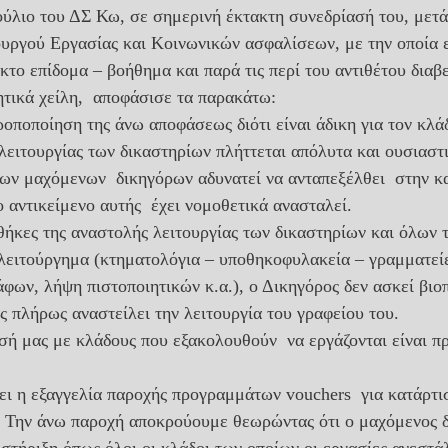
υργού Εργασίας και Κοινωνικών ασφαλίσεων, με την οποία ε
κτο επίδομα – βοήθημα και παρά τις περί του αντιθέτου διαβ
τικά χείλη,  αποφάσισε τα παρακάτω:
ροποποίηση της άνω αποφάσεως διότι είναι άδικη για τον κλάδ
λειτουργίας των δικαστηρίων πλήττεται απόλυτα και ουσιαστ
των μαχόμενων  δικηγόρων αδυνατεί να ανταπεξέλθει  στην κ
ο αντικείμενο αυτής  έχει νομοθετικά ανασταλεί. 
θήκες της αναστολής λειτουργίας των δικαστηρίων και όλων 
 λειτούργημα (κτηματολόγια – υποθηκοφυλακεία – γραμματεί
άφων, λήψη πιστοποιητικών κ.α.), ο Δικηγόρος δεν ασκεί βιο
ς πλήρως αναστείλει την λειτουργία του γραφείου του. 
. Την άνω παροχή αποκρούουμε θεωρώντας ότι ο μαχόμενος δ