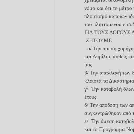
χρειάζεται οικονομική
νόμο και ότι το μέτρο
πλουτισμό κάποιων ιδι
του πληττόμενου εισο
ΓΙΑ ΤΟΥΣ ΛΟΓΟΥΣ 
 ΖΗΤΟΥΜΕ
  α/ Την άμεση χορήγηση του επιδόματος – βοηθήματος στον κλάδου μας, για τους μήνες Μάρτιο 
και Απρίλιο, καθώς κα
μας. 
β/ Την απαλλαγή των δ
κλειστά τα Δικαστήρια
γ/  Την καταβολή όλω
έτους.
δ/ Την απόδοση των α
συγκεντρώθηκαν από τ
ε/  Την άμεση καταβο
και το Πρόγραμμα Νομ