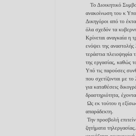
   Το Διοικητικό Συμβούλιο του ΔΣ Κω, σε σημερινή έκτακτη συνεδρίασή του, μετά την 
ανακοίνωση του κ Υπο
Δικηγόροι από το έκτα
όλα σχεδόν τα κυβερνη
Κρίνεται αναγκαία η τ
ενόψει της αναστολής 
τεράστια πλειοψηφία 
της εργασίας, καθώς τ
Υπό τις παρούσες συν
που σχετίζονται με το
για καταθέσεις δικογρ
δραστηριότητα, έχοντα
 Ως εκ τούτου η εξίσωσή μας με κλάδους που εξακολουθούν  να εργάζονται είναι προσβλητική και 
απαράδεκτη. 
 Την προσβολή επιτείνει η εξαγγελία παροχής προγραμμάτων vouchers  για κατάρτισή μας σε 
ζητήματα τηλεργασίας