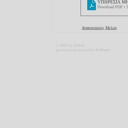
ΥΠΗΡΕΣΙΑ ΜΗ
Download PDF • 
Ανακοινώσεις Μελών
© 2026 by ΔΣΚΩ
powered and secured by
the
fixer