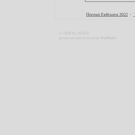
Ποινικά Εκθέματα 2022
© 2026 by ΔΣΚΩ
powered and secured by
the
fixer