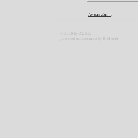
Ανακοινώσεις
© 2026 by ΔΣΚΩ
powered and secured by
the
fixer