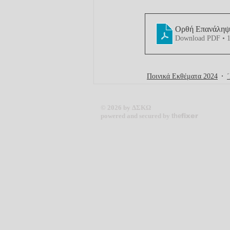
Ορθή Επανάληψη
Download PDF • 
Ποινικά Εκθέματα 2024
© 2026 by ΔΣΚΩ
powered and secured by
the
fixer