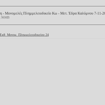
 - Μονομελές Πλημμελειοδικείο Κω - Μετ. Έδρα Καλύμνου 7-11-2
1.96MB
΄Εκθ. Μονομ. Πλημμελειοδικείου 24