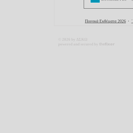
Ποινικά Εκθέματα 2026
© 2026 by ΔΣΚΩ
powered and secured by
the
fixer