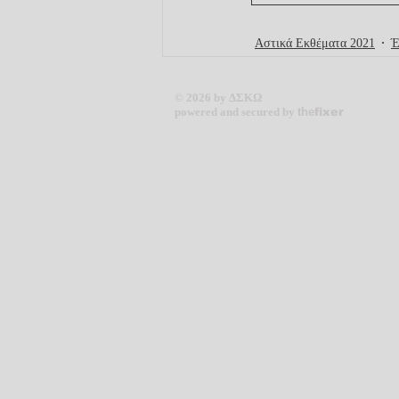
Αστικά Εκθέματα 2021
Έ
© 2026 by ΔΣΚΩ
powered and secured by
the
fixer