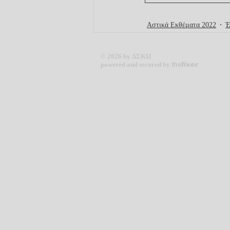
Αστικά Εκθέματα 2022
Έ
© 2026 by ΔΣΚΩ
powered and secured by
the
fixer