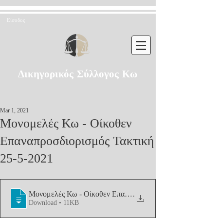
Είσοδος
Δικηγορικός Σύλλογος Κω
Mar 1, 2021
Μονομελές Κω - Οίκοθεν
Επαναπροσδιορισμός Τακτική
25-5-2021
Μονομελές Κω - Οίκοθεν Επαναπροσδιορι
.
Download • 11KB