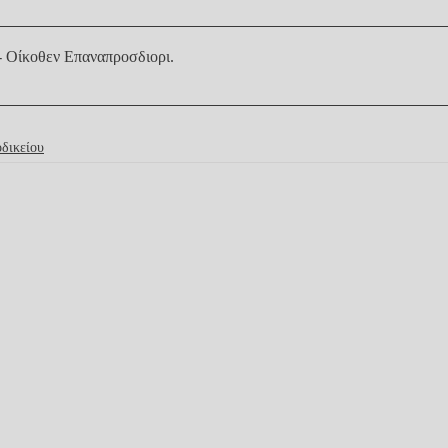
Μονομελές Κω - Οίκοθεν Επαναπροσδιορι
.
δικείου