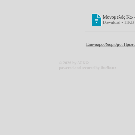
Download • 11KB
Επαναπροσδιορισμοί Πρωτο
© 2026 by ΔΣΚΩ
powered and secured by
the
fixer