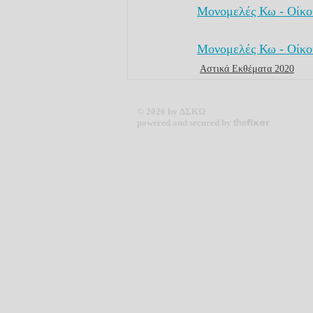
Μονομελές Κω - Οίκο
Μονομελές Κω - Οίκο
Αστικά Εκθέματα 2020
© 2026 by ΔΣΚΩ
powered and secured by
the
fixer