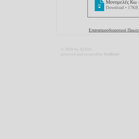
Μονομελές Κω 
Download • 17KB
Επαναπροσδιορισμοί Πρωτο
© 2026 by ΔΣΚΩ
powered and secured by
the
fixer