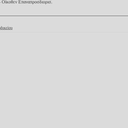
- Οίκοθεν Επαναπροσδιορισ
.
δικείου