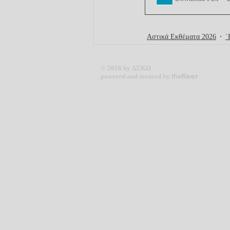
Αστικά Εκθέματα 2026
΄
© 2026 by ΔΣΚΩ
powered and secured by
the
fixer