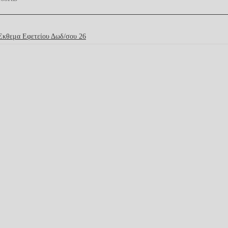
Εκθεμα Εφετείου Δωδ/σου 26