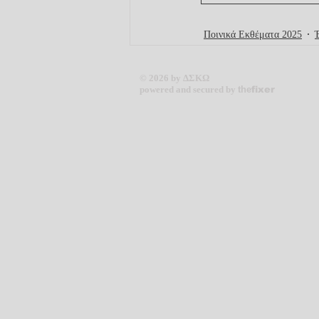
Ποινικά Εκθέματα 2025
© 2026 by ΔΣΚΩ
powered and secured by
the
fixer