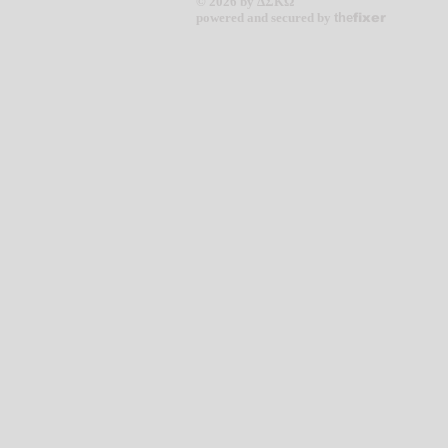
© 2026 by ΔΣΚΩ
powered and secured by
the
fixer