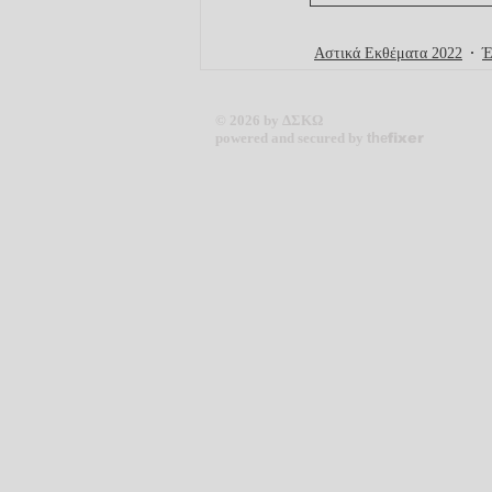
Αστικά Εκθέματα 2022
Έ
© 2026 by ΔΣΚΩ
powered and secured by
the
fixer