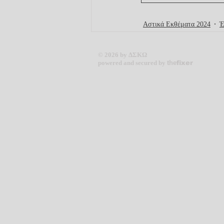
Αστικά Εκθέματα 2024
Έ
© 2026 by ΔΣΚΩ
powered and secured by
the
fixer