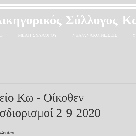
Δικηγορικός Σύλλογος Κ
Ο
ΜΕΛΗ ΣΥΛΛΟΓΟΥ
ΝΕΑ/ΑΝΑΚΟΙΝΩΣΕΙΣ
Υ
είο Κω - Οίκοθεν
διορισμοί 2-9-2020
οδικείων