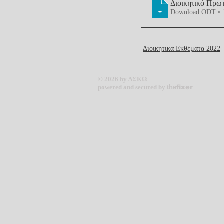
Διοικητικό Πρωτ
Download ODT •
Διοικητικά Εκθέματα 2022
© 2026 by ΔΣΚΩ
powered and secured by
the
fixer