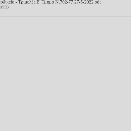
οδικείο - Τριμελές Ε' Τμήμα Ν.702-77 27-5-2022
.odt
 18KB