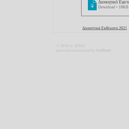
Διοικητικό Εφετ
Download • 18KB
Διοικητικά Εκθέματα 2021
© 2026 by ΔΣΚΩ
powered and secured by
the
fixer