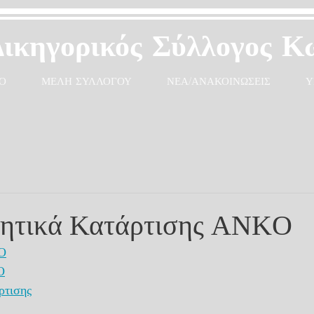
Δικηγορικός Σύλλογος Κ
Ο
ΜΕΛΗ ΣΥΛΛΟΓΟΥ
ΝΕΑ/ΑΝΑΚΟΙΝΩΣΕΙΣ
Υ
γητικά Κατάρτισης ANKO
O
O
ρτισης