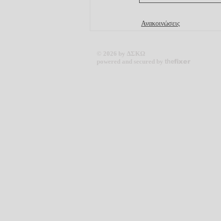
Ανακοινώσεις
© 2026 by ΔΣΚΩ
powered and secured by
the
fixer