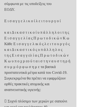
σύμφωνα με τις υποδείξεις του
ΕΟΔΥ.
Ε ι σ α γ γ ε λ ι κ ο ί λ ε ι τ ο υ ρ γ ο ί
κ α ι Δ ι κ α σ τ ι κ ο ί υ π ά λ λ η λ ο ι τ η ς 
Ε ι σ α γ γ ε λ ί α ς Π ρ ω τ ο δ ι κ ώ ν Κ ω
Κάθε Ε ι σ α γ γ ε λ ικ ό ς λ ε ι τ ο υ ρ γ ό ς 
κ α ι Δ ι κ α σ τ ι κ ό ς υ π ά λ λ η λ ο ς
τ η ς Ε ι σ α γ γ ελ ί α ς Π ρ ω τ ο δ ι κ ώ ν 
Κ ω υ π ο χ ρ εο ύ τ α ι σ τ η ν α υ σ τ η ρ ή
σ υ μ μ ό ρ φ ω σ η μ ε τα βασικά 
προστατευτικά μέτρα κατά του Covid-19.
Συγκεκριμένα θα πρέπει να εφαρμόζουν 
ορθές πρακτικές ατομικής και
αναπνευστικής υγιεινής:
 Συχνό πλύσιμο των χεριών με σαπούνι 
και νερό για τουλάχιστον 40