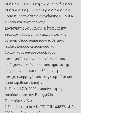
Μ έ τ ρ α Α τ ο μ ι κ ή ς Υ γ ι ε ι ν ή ς κ α ι 
Μ έ σ α Α τ ο μ ι κ ή ς Π ρ ο σ τ α σ ί α ς
Τόσο η Συντονίστρια διαχείρισης COVID-
19 όσο και Αναπληρωτής
Συντονιστής λαμβάνουν μέτρα για την 
εφαρμογή ορθών πρακτικών ατομικής
υγιεινής στους υπηρετούντες σε αυτό 
(εισαγγελικούς λειτουργούς και
δικαστικούς υπαλλήλους), τους 
συνεργαζόμενους, το κοινό και όσους
εισέρχονται εντός του καταστήματος της 
υπηρεσίας του και επιβλέπουν τη
συνεχή εφαρμογή τους. Συγκεκριμένα και 
αφού λήφθηκαν υπόψιν :
1. Η από 17-9-2020 ανακοίνωση της 
Διευθύνουσας την Εισαγγελία
Πρωτοδικών Κω.
2.Η υπό στοιχεία Δ1α/ΓΠ.ΟΙΚ.44822/14-7-
2020 κοινή υπουργική