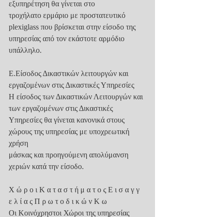
εξυπηρέτηση θα γίνεται στο
τροχήλατο ερμάριο με προστατευτικό 
plexiglass που βρίσκεται στην είσοδο της
υπηρεσίας από τον εκάστοτε αρμόδιο 
υπάλληλο.
Ε.Είσοδος Δικαστικών λειτουργών και 
εργαζομένων στις Δικαστικές Υπηρεσίες
Η είσοδος των Δικαστικών Λειτουργών και 
των εργαζομένων στις Δικαστικές
Υπηρεσίες θα γίνεται κανονικά στους 
χώρους της υπηρεσίας με υποχρεωτική 
χρήση
μάσκας και προηγούμενη απολύμανση 
χεριών κατά την είσοδο.
Χ ώ ρ ο ι Κ α τ α σ τ ή μ α τ ο ς Ε ι σ α γ γ 
ε λ ί α ς Π ρ ω τ ο δ ι κ ώ ν Κ ω
Οι Κοινόχρηστοι Χώροι της υπηρεσίας 