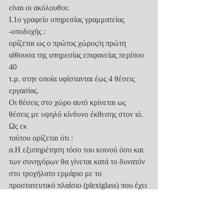
είναι οι ακόλουθοι:
I.1ο γραφείο υπηρεσίας γραμματείας 
-υποδοχής :
ορίζεται ως ο πρώτος χώρος/η πρώτη 
αίθουσα της υπηρεσίας επιφανείας περίπου 
40
τ.μ. στην οποία υφίστανται έως 4 θέσεις 
εργασίας.
Οι θέσεις στο χώρο αυτό κρίνεται ως 
θέσεις με υψηλό κίνδυνο έκθεσης στον ιό. 
Ως εκ
τούτου ορίζεται ότι :
α.Η εξυπηρέτηση τόσο του κοινού όσο και 
των συνηγόρων θα γίνεται κατά το δυνατόν
στο τροχήλατο ερμάριο με το 
προστατευτικό πλαίσιο (plexiglass) που έχει 
ήδη
προμηθευτεί η υπηρεσία και έχει 
τοποθετηθεί στην είσοδο των γραφείων της 